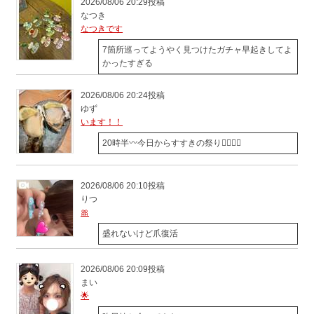
2026/08/06 20:29投稿
なつき
なつきです
7箇所巡ってようやく見つけたガチャ早起きしてよ
かったすぎる
2026/08/06 20:24投稿
ゆず
います！！
20時半〰️今日からすすきの祭り🙂‍↕️🙂‍↕️
2026/08/06 20:10投稿
りつ
🎀
盛れないけど爪復活
2026/08/06 20:09投稿
まい
🌟