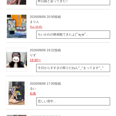
昨日妹と会ってきた✨️
2026/08/06 20:00投稿
まりん
ちいかわ
ちいかわの映画観てきたよ(՞ o̴̶̷̤ ̫ o̴̶̷̤ ՞…
2026/08/06 19:22投稿
りず
19:30〜
今日からすすきの祭りだねん^_^まってます^_^
2026/08/06 17:00投稿
るい
社長
悲しい背中…