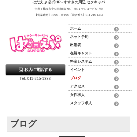
はだえぷ 公式HP - すすきの周辺 セクキャバ
住所：札幌市中央区南5条西4丁目4-1 サンヨービル 7階
【営業時間】19:00～翌1:00【電話番号】011-215-1333
ホーム
ネット予約
出勤表
在籍キャスト
料金システム
お店に電話する
イベント
ブログ
TEL.011-215-1333
アクセス
女性求人
スタッフ求人
ブログ