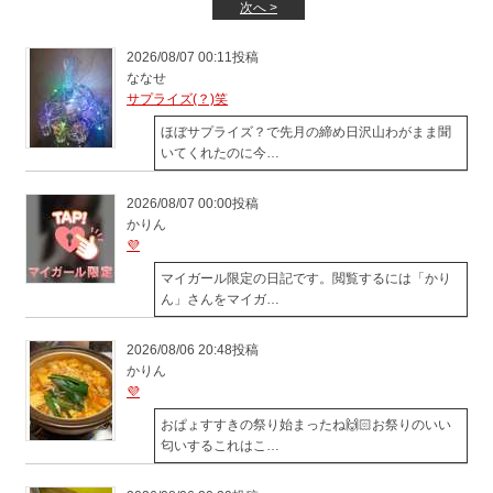
次へ >
2026/08/07 00:11投稿
ななせ
サプライズ(？)笑
ほぼサプライズ？で先月の締め日沢山わがまま聞
いてくれたのに今…
2026/08/07 00:00投稿
かりん
💜
マイガール限定の日記です。閲覧するには「かり
ん」さんをマイガ…
2026/08/06 20:48投稿
かりん
💜
おぱょすすきの祭り始まったね🙌🏻お祭りのいい
匂いするこれはこ…